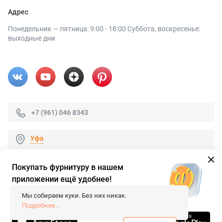
Адрес
Понедельник — пятница: 9:00 - 18:00 Суббота, воскресенье:
выходные дни
+7 (961) 046 8343
Уфа
Покупать фурнитуру в нашем
приложении ещё удобнее!
© 2026 «FieraShop.ru»
Сопровождение сайта
- Вебформат.
Мы собираем куки. Без них никак.
Все права защищены.
Подробнее...
Не является публичной офертой