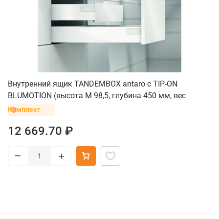
Внутренний ящик TANDEMBOX antaro с TIP-ON
BLUMOTION (высота М 98,5, глубина 450 мм, вес
ящика от 10 до 30 кг), белый
Комплект
12 669.70 ₽
–
+