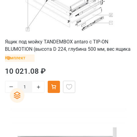
Ящик под мойку TANDEMBOX antaro с TIP-ON
BLUMOTION (высота D 224, глубина 500 мм, вес ящика
от 10 до 30 кг), крепление под саморезы, черный
Комплект
10 021.08 ₽
–
+