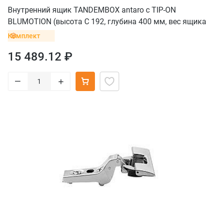
Внутренний ящик TANDEMBOX antaro с TIP-ON
BLUMOTION (высота С 192, глубина 400 мм, вес ящика
до 20 кг), белый
Комплект
15 489.12 ₽
–
+