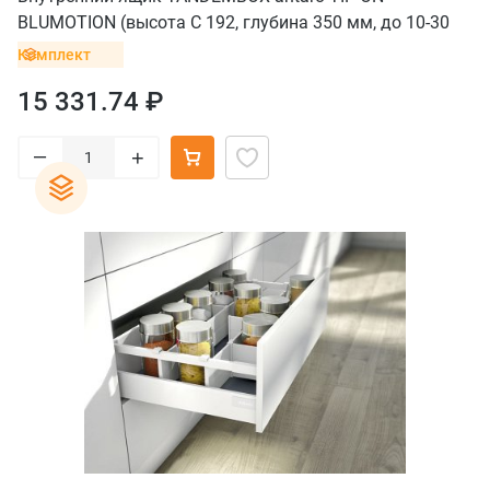
BLUMOTION (высота C 192, глубина 350 мм, до 10-30
кг), серый орион
Комплект
15 331.74 ₽
–
+