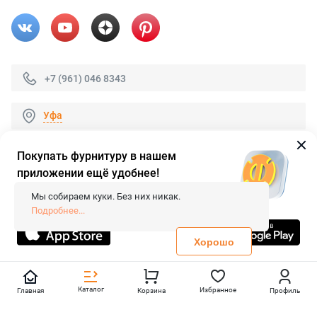
+7 (961) 046 8343
Уфа
Покупать фурнитуру в нашем
приложении ещё удобнее!
© 2026 «FieraShop.ru»
Сопровождение сайта
- Вебформат.
Мы собираем куки. Без них никак.
Все права защищены.
Подробнее...
Не является публичной офертой
Политика конфиденциальности
Хорошо
Каталог
Избранное
Главная
Корзина
Профиль