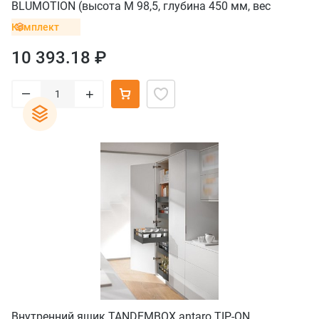
BLUMOTION (высота М 98,5, глубина 450 мм, вес
ящика до 20 кг), черный
Комплект
10 393.18 ₽
–
+
Внутренний ящик TANDEMBOX antaro TIP-ON