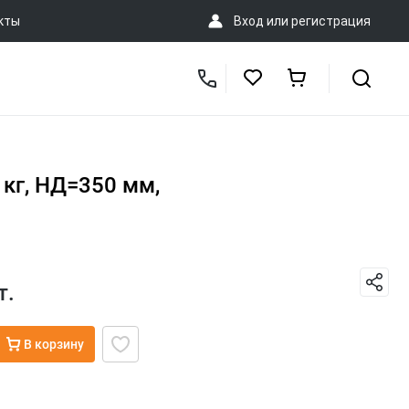
кты
Вход
или
регистрация
кг, НД=350 мм,
т.
В корзину