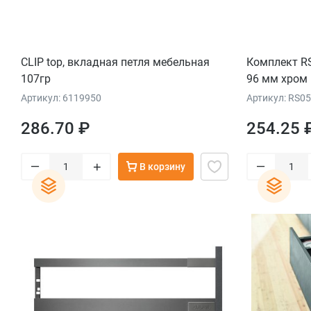
CLIP top, вкладная петля мебельная
Комплект R
107гр
96 мм хром
сатиновый 
Артикул: 6119950
Артикул: RS0
286.70 ₽
254.25 
–
–
+
В корзину