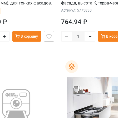
 мм), для тонких фасадов,
фасада, высота K, терра-че
Артикул: 5775830
0 ₽
764.94 ₽
–
+
+
В корзину
В корз