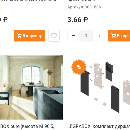
й
Артикул: 3031606
0 ₽
3.66 ₽
–
+
+
В корзину
В корз
OX pure (высота M 90,5,
LEGRABOX, комплект держа