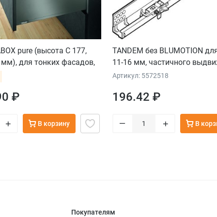
OX pure (высота C 177,
TANDEM без BLUMOTION для
 мм), для тонких фасадов,
11-16 мм, частичного выдвиж
н
460мм, лев.
Артикул: 5572518
90 ₽
196.42 ₽
–
+
+
В корзину
В корз
Покупателям