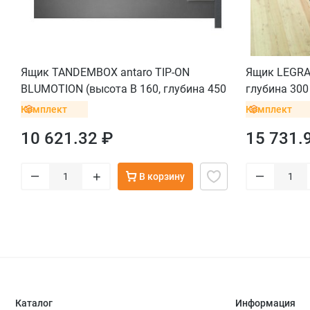
Ящик TANDEMBOX antaro TIP-ON
Ящик LEGRAB
BLUMOTION (высота B 160, глубина 450
глубина 300
мм, до 20 кг), крепление INSERTA, серый
серый орио
Комплект
Комплект
орион
10 621.32 ₽
15 731.
–
–
+
В корзину
Каталог
Информация