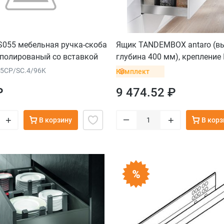
S055 мебельная ручка-скоба
Ящик TANDEMBOX antaro (вы
 полированый со вставкой
глубина 400 мм), крепление 
хром
нержавеющая сталь
55CP/SC.4/96K
Комплект
₽
9 474.52 ₽
–
+
+
В корзину
В корз