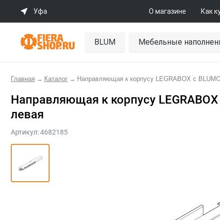
Уфа
О магазине
Как к
BLUM
Мебельные наполнен
Главная
→
Каталог
→
Направляющая к корпусу LEGRABOX с BLUMOTI
Направляющая к корпусу LEGRABOX 
левая
Артикул:
4682185