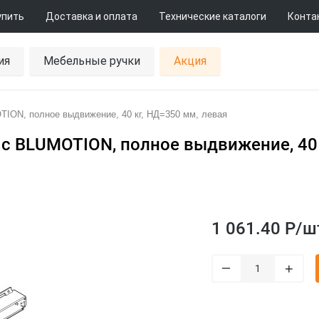
упить
Доставка и оплата
Технические каталоги
Конта
ия
Мебельные ручки
Акция
ON, полное выдвижение, 40 кг, НД=350 мм, левая
с BLUMOTION, полное выдвижение, 40 
1 061.40 Р/
ш
–
+