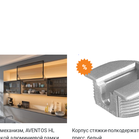
механизм, AVENTOS HL
Корпус стяжки-полкодержат
зкой алюминиевой рамки,
пресс, белый