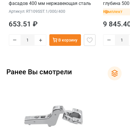
фасадов 400 мм нержавеющая сталь
глубина 500
белый шелк
Артикул: RT109SST.1/000/400
Комплект
653.51 ₽
9 845.4
–
–
+
В корзину
Ранее Вы смотрели