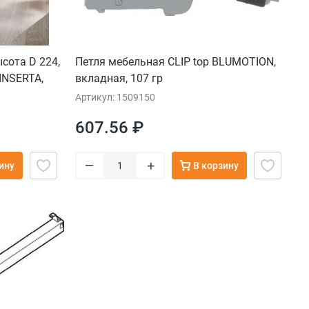
сота D 224,
Петля мебельная CLIP top BLUMOTION,
INSERTA,
вкладная, 107 гр
Артикул: 1509150
607.56 ₽
–
+
ину
В корзину