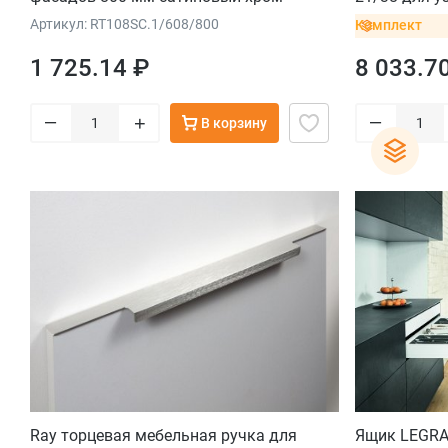
темно-серы
Артикул: RT108SC.1/608/800
Комплект
1 725.14 ₽
8 033.7
–
–
+
В корзину
Ray торцевая мебельная ручка для
Ящик LEGRAB