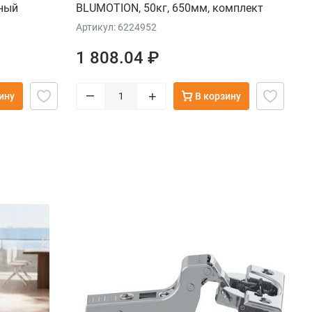
рный
BLUMOTION, 50кг, 650мм, комплект
Артикул: 6224952
1 808.04 ₽
–
+
ину
В корзину