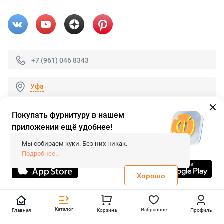
+7 (961) 046 8343
Уфа
Покупать фурнитуру в нашем
приложении ещё удобнее!
© 2026 «FieraShop.ru»
Сопровождение сайта
- Вебформат.
Мы собираем куки. Без них никак.
Все права защищены.
Подробнее...
Не является публичной офертой
Политика конфиденциальности
Хорошо
Каталог
Избранное
Главная
Корзина
Профиль