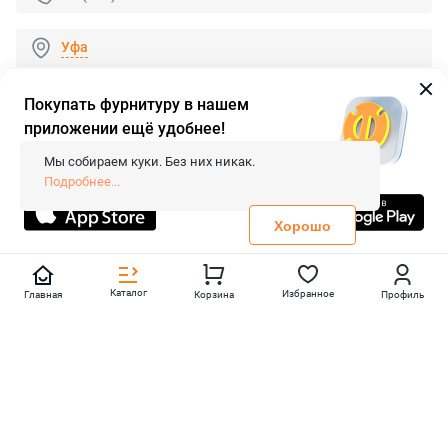
Уфа
Покупать фурнитуру в нашем
приложении ещё удобнее!
© 2026 «FieraShop.ru»
Сопровождение сайта
- Вебформат.
Мы собираем куки. Без них никак.
Все права защищены.
Подробнее...
Не является публичной офертой
Политика конфиденциальности
Хорошо
Каталог
Избранное
Главная
Корзина
Профиль