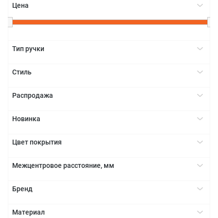
Цена
+
Тип ручки
Крючок
+
Стиль
Модерн
+
Распродажа
Да
+
Новинка
Да
+
Цвет покрытия
Белый
+
Межцентровое расстояние, мм
Золото
-
+
Латунь/Медь
Бренд
20
Нержавеющая сталь
Marella Design
+
Черный
Материал