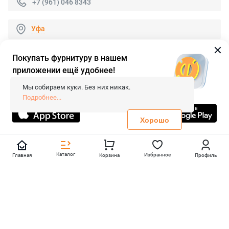
+7 (961) 046 8343
Уфа
Покупать фурнитуру в нашем
приложении ещё удобнее!
© 2026 «FieraShop.ru»
Сопровождение сайта
- Вебформат.
Мы собираем куки. Без них никак.
Все права защищены.
Подробнее...
Не является публичной офертой
Политика конфиденциальности
Хорошо
Каталог
Избранное
Главная
Корзина
Профиль